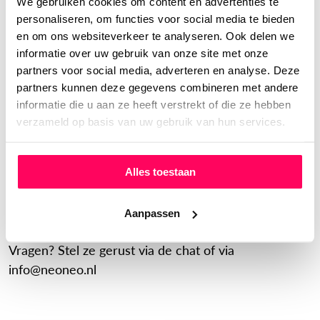
We gebruiken cookies om content en advertenties te
cm
doorzichtig snoer en omvormer met stekker
personaliseren, om functies voor social media te bieden
en om ons websiteverkeer te analyseren. Ook delen we
zodat je de neon lamp direct aan kunt sluiten.
informatie over uw gebruik van onze site met onze
partners voor social media, adverteren en analyse. Deze
De neon lampen zijn ontworpen om minstens 10 jaar
partners kunnen deze gegevens combineren met andere
mee te gaan!
informatie die u aan ze heeft verstrekt of die ze hebben
verzameld op basis van uw gebruik van hun services.
STYLE IT
- Wil je iets compleet unieks of heb je iets speciaals
Alles toestaan
in gedachten? Wij maken je droom werkelijkheid!
Klik
hier
om jouw eigen neon letters te ontwerpen.
Aanpassen
SUPPORT
Vragen? Stel ze gerust via de chat of via
info@neoneo.nl