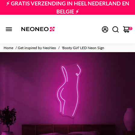
⚡️ GRATIS VERZENDING IN HEEL NEDERLAND EN
BELGIE ⚡️
NUMMER 1 IN NEON VERLICHTING
🏆
0
LAAGSTE PRIJSGARANTIE 🔥
Home
/
Get inspired by NeoNeo
/
'Booty Girl' LED Neon Sign