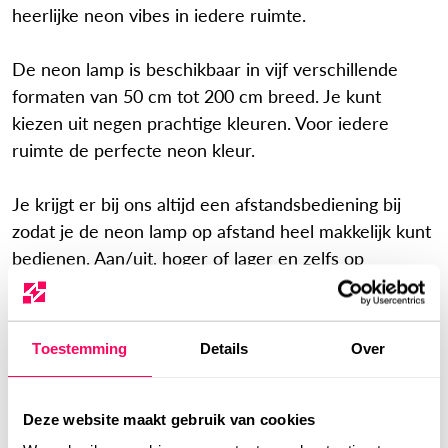
heerlijke neon vibes in iedere ruimte.
De neon lamp is beschikbaar in vijf verschillende
formaten van 50 cm tot 200 cm breed. Je kunt
kiezen uit negen prachtige kleuren. Voor iedere
ruimte de perfecte neon kleur.
Je krijgt er bij ons altijd een afstandsbediening bij
zodat je de neon lamp op afstand heel makkelijk kunt
bedienen. Aan/uit, hoger of lager en zelfs op
verschillende standen om de neon lamp te laten
knipperen.
Toestemming
Details
Over
MATERIALEN & GARANTIE
Gemaakt van duurzame en milieuvriendelijke LED
neon strips met een kraakhelder bord. De neon lamp
Deze website maakt gebruik van cookies
wordt standaard geleverd met een
250